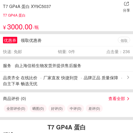
T7 GP4A 蛋白 XY9C5037
分享
T7 GP4A 蛋白
3000.00
¥
/瓶
优惠券
领取优惠劵
领取
快递: 免邮
销量: 0件
点击量：236
服务
由上海信裕生物发货并提供售后服务
品类齐全 在线比价
厂家直发 快捷到货
品牌正品 质量保障
自主下单 畅选无忧
商品评价 (
0
)
查看全部
全部评价(
0
)
晒图(
0
)
好评(
0
)
中评(
0
)
差评(
0
)
T7 GP4A 蛋白