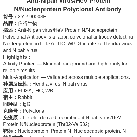
Anti-Nipah virus/HeV Protein
N/Nucleoprotein Polyclonal Antibody
货号：
XYP-90003H
品牌
：
信裕生物
描述
：
Anti-Nipah virus/HeV Protein N/Nucleoprotein
Polyclonal Antibody is a rabbit polyclonal antibody detecting
Nucleoprotein in ELISA, IHC, WB. Suitable for Hendra virus
and Nipah virus.
Highlights
：
Affinity Purified — Minimal background and high purity for
reliable results.
Multi-Application — Validated across multiple applications.
种属反应性
：
Hendra virus, Nipah virus
应用
：
ELISA, IHC, WB
宿主
：
Rabbit
同种型
：
IgG
克隆号
：
Polyclonal
免疫原
：
E. coli - derived recombinant Nipah virus/HeV
Protein N/Nucleoprotein (Thr32-Val532).
靶标
：
Nucleoprotein, Protein N, Nucleocapsid protein, N