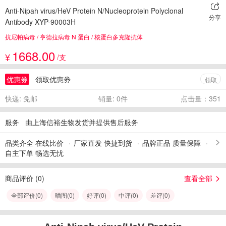
Anti-Nipah virus/HeV Protein N/Nucleoprotein Polyclonal
分享
Antibody XYP-90003H
抗尼帕病毒 / 亨德拉病毒 N 蛋白 / 核蛋白多克隆抗体
1668.00
¥
/支
优惠券
领取优惠劵
领取
快递: 免邮
销量: 0件
点击量：351
服务
由上海信裕生物发货并提供售后服务
品类齐全 在线比价
厂家直发 快捷到货
品牌正品 质量保障
自主下单 畅选无忧
商品评价 (
0
)
查看全部
全部评价(
0
)
晒图(
0
)
好评(
0
)
中评(
0
)
差评(
0
)