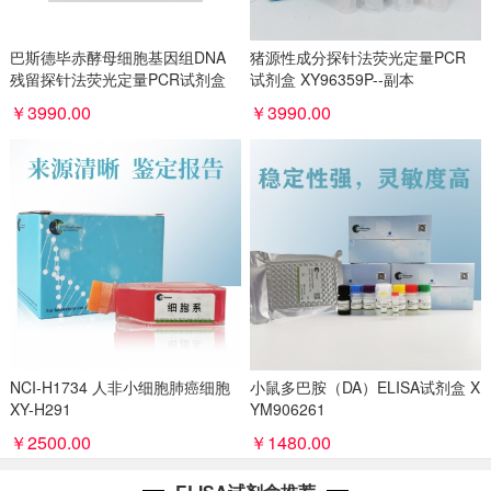
巴斯德毕赤酵母细胞基因组DNA
猪源性成分探针法荧光定量PCR
残留探针法荧光定量PCR试剂盒
试剂盒 XY96359P--副本
(不含内参) XY96360P
￥3990.00
￥3990.00
NCI-H1734 人非小细胞肺癌细胞
小鼠多巴胺（DA）ELISA试剂盒 X
XY-H291
YM906261
￥2500.00
￥1480.00