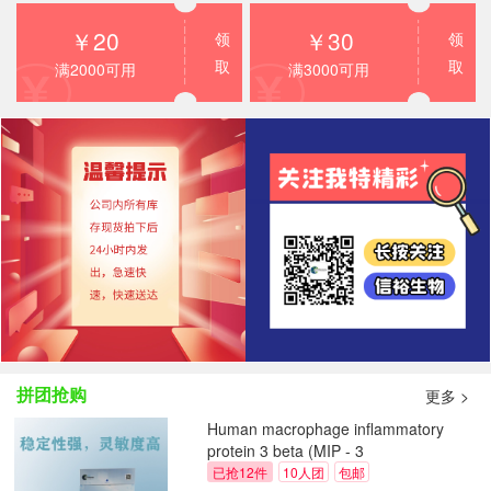
2023清明节放假通知！
￥20
￥30
领
领
上海信裕生物荣获上海市高新技术企业
取
取
满2000可用
满3000可用
【信裕生物】2022端午节放假通知
诚招代理
国庆放假通知
信裕生物端午放假通知
信裕生物-2021五一放假通知
信裕生物2021年春节放假通知
拼团抢购
更多 >
【放假通知】迎元旦，跨新年
Human macrophage inflammatory
protein 3 beta (MIP - 3
beta/ELC/CCL19) ELISA Kit
已抢12件
10人团
包邮