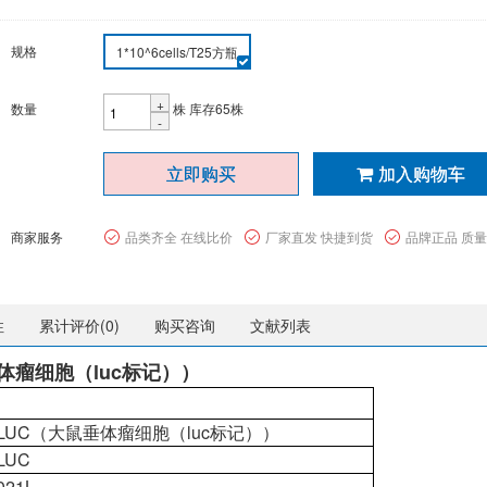
规格
1*10^6cells/T25方瓶
+
数量
株
库存65株
-
立即购买
加入购物车
商家服务
品类齐全 在线比价
厂家直发 快捷到货
品牌正品 质
性
累计评价(
0
)
购买咨询
文献列表
垂体瘤细胞（luc标记））
-LUC（大鼠垂体瘤细胞（luc标记））
LUC
021L