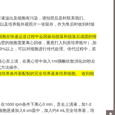
损、有液溢出及细胞有污染，请拍照后及时联系我们。
-3张以及培养瓶外观照片一张留存，作为售后时收到时细
细胞在快递运送过程中会因振动脱落和脱落后成团的情
贴壁的细胞需要离心回收，重悬打入到原培养瓶中）,加
-80%以上，可以对细胞进行传代处理。传代过程中，若
离心弃上清，在离心管中加入1ml胰酶吹散消化20秒左
代方法操作。
胞培养条件新配制的完全培养基来培养细胞。 收到细
000 rpm条件下离心3 min，弃去上清液，加1-2
悬液加入6 cm皿中，加入约4 mL完全培养基，培