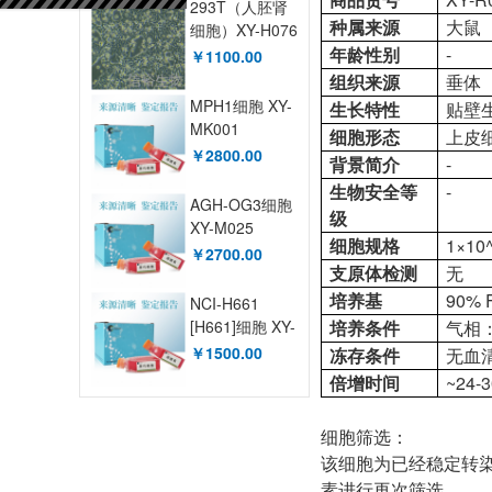
293T（人胚肾
种属来源
大鼠
细胞）XY-H076
年龄性别
-
￥1100.00
组织来源
垂体
MPH1细胞 XY-
生长特性
贴壁
MK001
细胞形态
上皮
￥2800.00
背景简介
-
生物安全等
-
AGH-OG3细胞
级
XY-M025
细胞规格
1×1
￥2700.00
支原体检测
无
培养基
90% 
NCI-H661
[H661]细胞 XY-
培养条件
气相
H044
￥1500.00
冻存条件
无血
倍增时间
~24-
细胞筛选：
该细胞为已经稳定转染
素进行再次筛选。