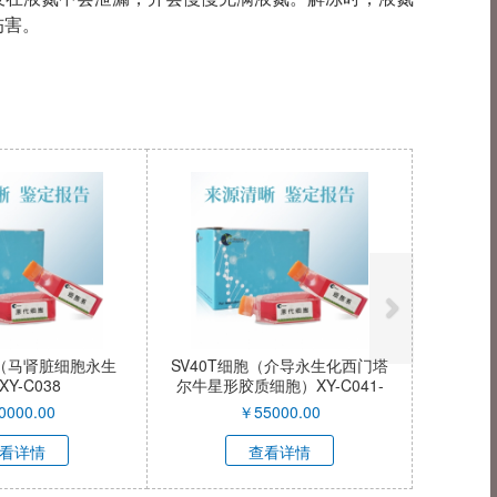
伤害。
IHFDP-hTERT细胞（永生化人
htert-RPE-1细胞（永生化人视
毛囊真皮乳头细胞）XY-H1763-
网膜色素上皮细胞株1）XY-
QI
H1761
￥
15000.00
￥
9500.00
查看详情
查看详情