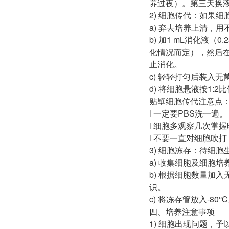
养过夜）。第三天换
2) 细胞传代：如果细
a) 弃去培养上清，
b) 加1 mL消化液（
化情况而定），然后在
止消化。
c) 轻轻打匀后装入无
d) 将细胞悬液按1:
贴壁细胞传代注意点
l 一定要PBS洗一遍。
l 细胞多观察几次掌
l 不要一直对细胞吹打
3) 细胞冻存：待细胞
a) 收集细胞及细胞培
b) 根据细胞数量加入
识。
c) 将冻存管放入-8
四、培养注意事项
1) 细胞出现问题，予