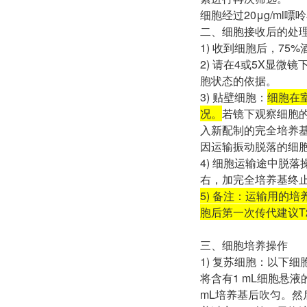
细胞经过20μg/ml
二、细胞接收后的处
1) 收到细胞后，7
2) 请在4或5X显
胞状态的依据。
3) 贴壁细胞：
细胞在
况。
若镜下观察细胞
入新配制的完全培养基
因运输振动脱落的细
4) 细胞运输途中脱
右，加完全培养基终
5) 备注：运输用的
胞后第一次传代建议T2
三、细胞培养操作
1) 复苏细胞：以下
将含有1 mL细胞悬液
mL培养基后吹匀。然