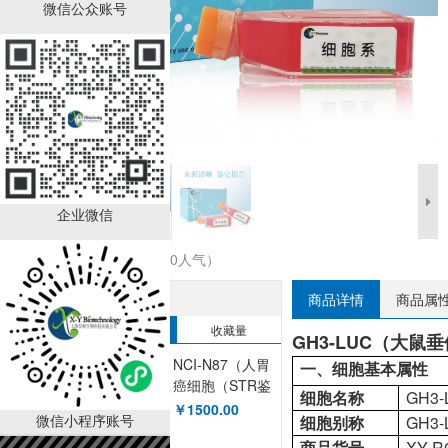
微信公众账号
企业微信
收藏商品（0人气）
热销排行榜
商品详情
商品属
销售量
收藏量
GH3-LUC（大鼠
NCI-N87（人胃
一、细胞基本属性
癌细胞（STR鉴
细胞名称
GH3
定））XY-H089
￥1500.00
微信小程序账号
细胞别称
GH3-
商品货号
XY-R