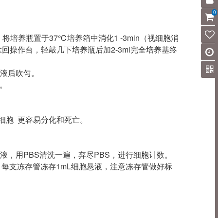
0
细胞，将培养瓶置于37℃培养箱中消化1 -3min（视细胞消
操作台，轻敲几下培养瓶后加2-3ml完全培养基终
mL培养液后吹匀。
养。
细胞 更容易分化和死亡。
上清液，用PBS清洗一遍，弃尽PBS，进行细胞计数。
混匀，每支冻存管冻存1mL细胞悬液，注意冻存管做好标