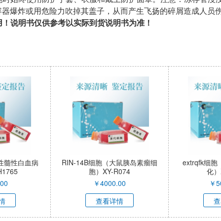
容器爆炸或用危险力吹掉其盖子，从而产生飞扬的碎屑造成人员
使用！说明书仅供参考以实际到货说明书为准！
40T+tTERT细胞（双基因永
SV40T+tTERT细胞（双基因永
化西门塔尔牛脂肪干细胞）
生化西门塔尔牛骨骼肌细胞）
XY-C040-QI
XY-C039-QI
￥
75000.00
￥
75000.00
查看详情
查看详情