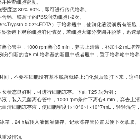
液并检查细胞密度。
胞密度达 80%-90%，即可进行传代培养。
用不含钙、镁离子的PBS润洗细胞1-2次。
0.25%Trypsin-0.02%EDTA）于培养瓶中，使消化液浸润所有
显微镜下观察细胞消化情况，若细胞大部分变圆并脱落，迅速拿回
菌离心管中，1000 rpm离心5 min，弃去上清液，补加1-2 
2比例分到新的含8 mL培养基的新皿中或者瓶中，置于培养箱中培
：
握时间，不要在细胞没有基本脱落就终止消化然后吹打下来，这样
生长状态良好时，可进行细胞冻存。下面 T25 瓶为例；
养液，装入无菌离心管中，1000 rpm条件下离心4 min，弃去
无血清细胞冻存液，使细胞密度1×10^6~1×10^7/mL，轻轻
0℃冰箱，24 h后转入液氮灌储存。记录冻存管位置以便下次拿取。
以重发情况