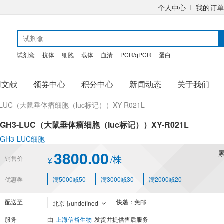
个人中心
我的订单
试剂盒
抗体
细胞
载体
血清
PCR/qPCR
蛋白
用文献
领券中心
积分中心
新闻动态
关于我们
-LUC（大鼠垂体瘤细胞（luc标记））XY-R021L
GH3-LUC（大鼠垂体瘤细胞（luc标记））XY-R021L
GH3-LUC细胞
3800.00
/株
销售价
¥
优惠券
满5000减50
满3000减30
满2000减20
配送至
快递：免邮
北京市undefined
服务
由
上海信裕生物
发货并提供售后服务