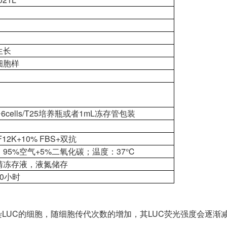
生长
细胞样
0^6cells/T25培养瓶或者1mL冻存管包装
F12K+10% FBS+双抗
：95%空气+5%二氧化碳；温度：37℃
清冻存液，液氮储存
30小时
LUC的细胞，随细胞传代次数的增加，其LUC荧光强度会逐