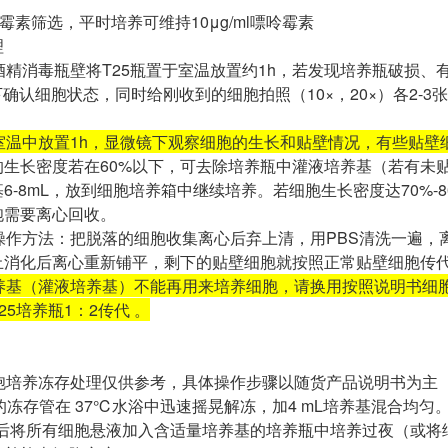
嘌呤霉素筛选，平时培养可维持10μg/ml嘌呤霉素
理
5%酒精消毒瓶壁将T25瓶置于室温放置约1h，若发现培养瓶破
微镜下确认细胞状态，同时给刚收到的细胞拍照（10×，20×）各2
室温中放置1h，显微镜下观察细胞的生长和贴壁情况，有些贴壁
的生长密度若在60%以下，可去除培养瓶中灌液培养基（若有未
6-8mL，放到细胞培养箱中继续培养。若细胞生长密度达70%
胞需要离心回收。
落操作方法：把脱落的细胞收集离心后弃上清，用PBS清洗一遍，
止消化后离心重新铺平，剩下的贴壁细胞就按照正常贴壁细胞传
培养基（灌液培养基）不能再用来培养细胞，请换用按照说明书细
5培养瓶1：2传代 。
细胞培养冻存处理仅供参考，具体操作步骤以随货产品说明书为主
的冻存管在 37℃水浴中迅速摇晃解冻，加4 mL培养基混合均匀。在1
后将所有细胞悬液加入含适量培养基的培养瓶中培养过夜（或将细胞