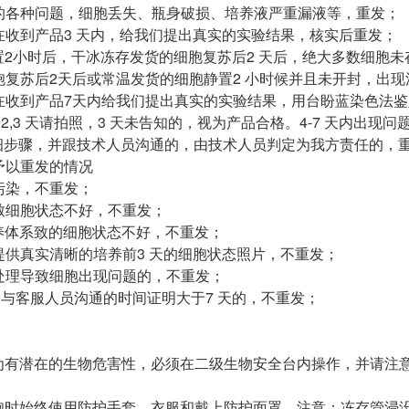
遇的各种问题，细胞丢失、瓶身破损、培养液严重漏液等，重发；
请在收到产品3 天内，给我们提出真实的实验结果，核实后重发；
静置2小时后，干冰冻存发货的细胞复苏后2 天后，绝大多数细
细胞复苏后2天后或常温发货的细胞静置2 小时候并且未开封，出
请在收到产品7天内给我们提出真实的实验结果，用台盼蓝染色法
第2,3 天请拍照，3 天未告知的，视为产品合格。4-7 天内出
细步骤，并跟技术人员沟通的，由技术人员判定为我方责任的，
不予以重发的情况
胞污染，不重发；
误致细胞状态不好，不重发；
培养体系致的细胞状态不好，不重发；
未提供真实清晰的培养前3 天的细胞状态照片，不重发；
它处理导致细胞出现问题的，不重发；
问题与客服人员沟通的时间证明大于7 天的，不重发；
视为有潜在的生物危害性，必须在二级生物安全台内操作，并请
细胞时始终使用防护手套、衣服和戴上防护面罩。注意：冻存管