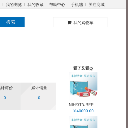
我的浏览
我的收藏
帮助中心
手机端
关注商城
0
搜索
我的购物车
看了又看
累计评价
累计销量
0
0
NIH/3T3-RFP-FAP细胞（稳定表达红色荧光蛋白与成纤维细胞激活蛋白α小鼠胚胎成纤维细胞）XY-M053R-SL
￥40000.00