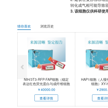
转化成气相可能导致
3. 该细胞仅供科研
猜你喜欢
浏览历史
fk细胞（马肾脏细胞永生
SV40T细胞（介导永生化西门塔
SV
化）XY-C038
尔牛星形胶质细胞）XY-C041-
生
QI
￥
50000.00
￥
55000.00
查看详情
查看详情