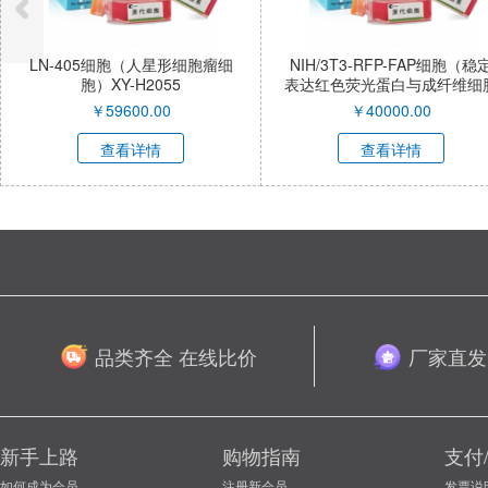
瘤细
NIH/3T3-RFP-FAP细胞（稳定
HAP1细胞（人慢性
表达红色荧光蛋白与成纤维细胞
细胞）XY-H17
激活蛋白α小鼠胚胎成纤维细
￥
40000.00
￥
2900.00
胞）XY-M053R-SL
查看详情
查看详情
品类齐全 在线比价
厂家直发
新手上路
购物指南
支付
如何成为会员
注册新会员
发票说