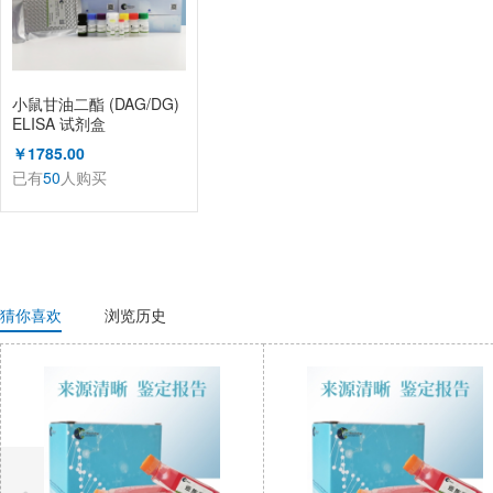
小鼠甘油二酯 (DAG/DG)
ELISA 试剂盒
￥1785.00
已有
50
人购买
猜你喜欢
浏览历史