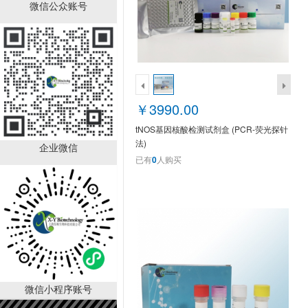
GS AntiQ qPCR SYBR
微信公众账号
Green Master Mix
XY9A2465
￥1200.00
已有
0
人购买
￥3990.00
tNOS基因核酸检测试剂盒 (PCR-荧光探针
法)
企业微信
已有
0
人购买
UnionScript First-strand
cDNA Synthesis Mix for
qPCR(with dsDNase)
￥1890.00
XY9A2363
已有
0
人购买
微信小程序账号