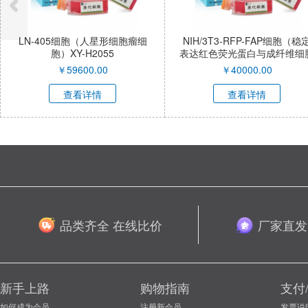
5细胞（人星形细胞瘤细
NIH/3T3-RFP-FAP细胞（稳定
HA
XY-H2055
表达红色荧光蛋白与成纤维细胞
激活蛋白α小鼠胚胎成纤维细
￥
59600.00
￥
40000.00
胞）XY-M053R-SL
查看详情
查看详情
品类齐全 在线比价
厂家直发
新手上路
购物指南
支付
如何成为会员
注册新会员
发票说