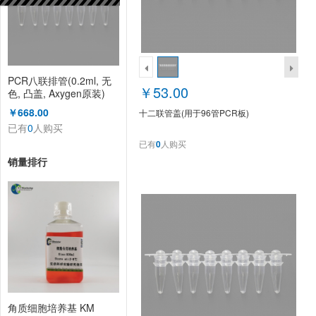
PCR八联排管(0.2ml, 无
￥53.00
色, 凸盖, Axygen原装)
￥668.00
十二联管盖(用于96管PCR板)
已有
0
人购买
已有
0
人购买
销量排行
角质细胞培养基 KM