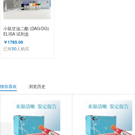
小鼠甘油二酯 (DAG/DG)
ELISA 试剂盒
￥1785.00
已有
50
人购买
猜你喜欢
浏览历史