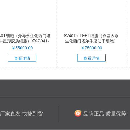
导永生化西门塔
SV40T+tTERT细胞（双基因永
SV40T+t
Y-C041-
生化西门塔尔牛脂肪干细胞）
生化西门塔
XY-C040-QI
XY-
.00
￥
75000.00
￥
7
情
查看详情
查
厂家直发 快捷到货
品牌正品 质量保障