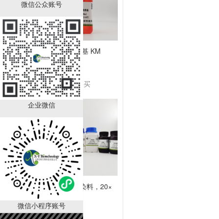
微信公众账号
角质细胞培养基 KM
￥2280.00
已有
1000
人购买
企业微信
LAMP可视化染料，20×
微信小程序账号
￥990.00