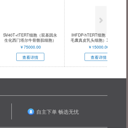
TERT细胞（双基因永
IHFDP-hTERT细胞（永生化人
尔牛骨骼肌细胞）
毛囊真皮乳头细胞）XY-H1763-
C039-QI
QI
5000.00
￥
15000.00
看详情
查看详情
自主下单 畅选无忧