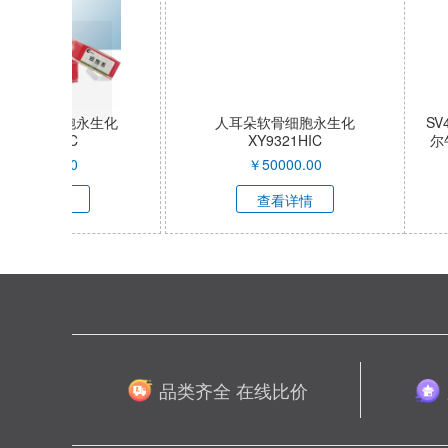
人耳朵软骨细胞永生化
SV40T细胞（介
XY9321HIC
尔牛星形胶质细胞）X
QI
￥
50000.00
￥
55000
查看详情
查看详
品类齐全 在线比价