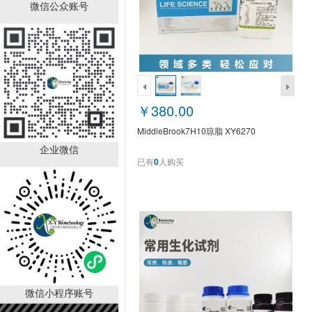
微信公众账号
角质细胞培养基 KM
￥2280.00
￥380.00
已有
1000
人购买
MiddleBrook7H10琼脂 XY6270
企业微信
已有
0
人购买
LAMP可视化染料，20×
微信小程序账号
￥990.00