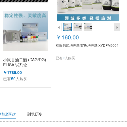
已有
50
人购买
￥160.00
察氏琼脂培养基/察氏培养基 XYDPM9004
已有
0
人购买
小鼠甘油二酯 (DAG/DG)
ELISA 试剂盒
￥1785.00
已有
50
人购买
猜你喜欢
浏览历史