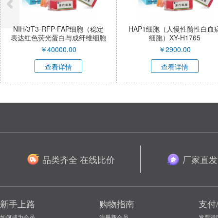
AP细胞（稳定
HAP1细胞（人慢性髓性白血病
RIN-14B细
成纤维细胞
细胞）XY-H1765
胞）XY-
成纤维细
0
￥
2900.00
￥
400
-SL
查看详情
查看
品类齐全 在线比价
厂家直发
新手上路
购物指南
支付
如何成为会员
注册新会员
发票说