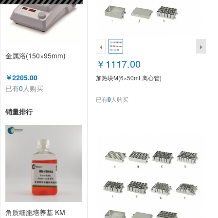
金属浴(150×95mm)
￥1117.00
￥2205.00
加热块M(6×50mL离心管)
已有
0
人购买
已有
0
人购买
销量排行
角质细胞培养基 KM