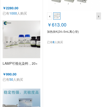
￥2280.00
已有
1000
人购买
￥613.00
加热块K(24×5mL离心管)
已有
0
人购买
LAMP可视化染料，20×
￥990.00
已有
50
人购买