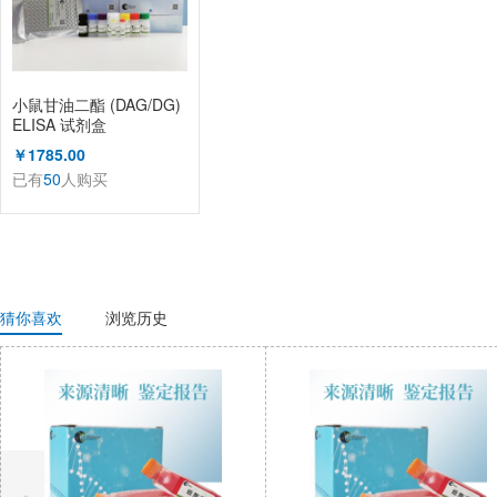
小鼠甘油二酯 (DAG/DG)
ELISA 试剂盒
￥1785.00
已有
50
人购买
猜你喜欢
浏览历史